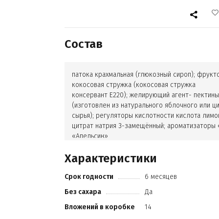
Состав
патока крахмальная (глюкозный сироп); фрукто
кокосовая стружка (кокосовая стружка
консервант Е220); желирующий агент- пектин
(изготовлен из натурального яблочного или ц
сырья); регуляторы кислотности кислота лимо
цитрат натрия 3-замещённый; ароматизаторы
«Апельсин»
«Грейпфрут»; красители пищевые кармины
Характеристики
куркумин
экстракт паприки.
Срок годности
6 месяцев
Без сахара
Да
Вложений в коробке
14