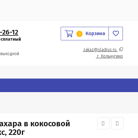
-26-12
Корзина
0
есплатный
zakaz@sladrus.ru 
 выходной
г.
 Кольчугино
ахара в кокосовой
, 220г