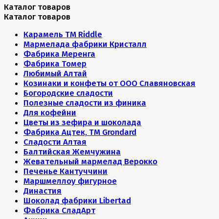
Каталог товаров
Каталог товаров
Карамель ТМ Riddle
Мармелада фабрики Кристалл
Фабрика Меренга
Фабрика Томер
Любимый Алтай
Козинаки и конфеты от ООО Славяновская
Богородские сладости
Полезные сладости из финика
Для кофейни
Цветы из зефира и шоколада
Фабрика Ацтек, ТМ Grondard
Сладости Алтая
Балтийская Жемчужина
Жевательный мармелад Верокко
Печенье Кантуччини
Маршмеллоу фигурное
Династия
Шоколад фабрики Libertad
Фабрика СладАрт