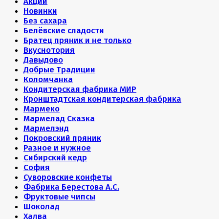
Акции
Новинки
Без сахара
Белёвские сладости
Братец пряник и не только
Вкуснотория
Давыдово
Добрые Традиции
Коломчанка
Кондитерская фабрика МИР
Кронштадтская кондитерская фабрика
Мармеко
Мармелад Сказка
Мармелэнд
Покровский пряник
Разное и нужное
Сибирский кедр
София
Суворовские конфеты
Фабрика Берестова А.С.
Фруктовые чипсы
Шоколад
Халва