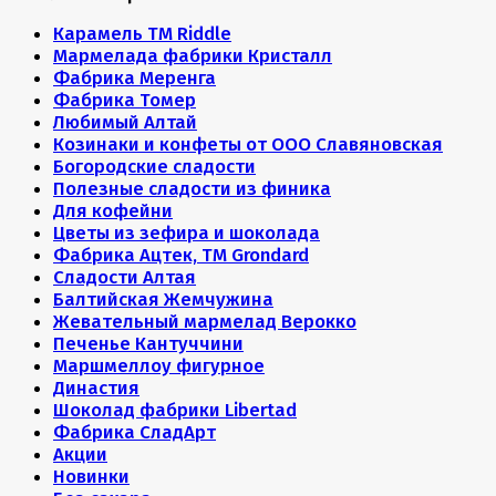
Карамель ТМ Riddle
Мармелада фабрики Кристалл
Фабрика Меренга
Фабрика Томер
Любимый Алтай
Козинаки и конфеты от ООО Славяновская
Богородские сладости
Полезные сладости из финика
Для кофейни
Цветы из зефира и шоколада
Фабрика Ацтек, ТМ Grondard
Сладости Алтая
Балтийская Жемчужина
Жевательный мармелад Верокко
Печенье Кантуччини
Маршмеллоу фигурное
Династия
Шоколад фабрики Libertad
Фабрика СладАрт
Акции
Новинки