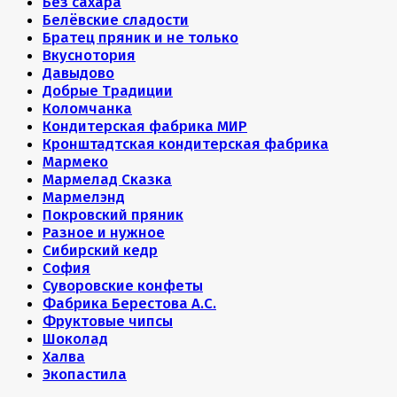
Без сахара
Белёвские сладости
Братец пряник и не только
Вкуснотория
Давыдово
Добрые Традиции
Коломчанка
Кондитерская фабрика МИР
Кронштадтская кондитерская фабрика
Мармеко
Мармелад Сказка
Мармелэнд
Покровский пряник
Разное и нужное
Сибирский кедр
София
Суворовские конфеты
Фабрика Берестова А.С.
Фруктовые чипсы
Шоколад
Халва
Экопастила