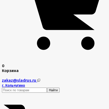
0
Корзина
zakaz@sladrus.ru
г.
Кольчугино
Найти