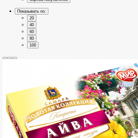
Показывать по:
20
40
60
80
100