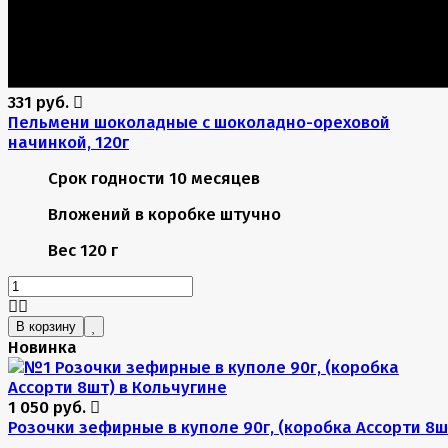
331 руб.
Пельмени шоколадные с шоколадно-ореховой
начинкой, 120г
Срок годности
10 месяцев
Вложений в коробке
штучно
Вес
120 г
В корзину
Новинка
1 050 руб.
Розочки зефирные в куполе 90г, (коробка Ассорти 8ш