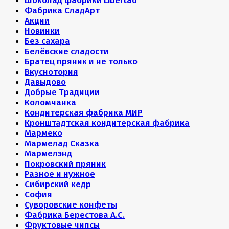
Шоколад фабрики Libertad
Фабрика СладАрт
Акции
Новинки
Без сахара
Белёвские сладости
Братец пряник и не только
Вкуснотория
Давыдово
Добрые Традиции
Коломчанка
Кондитерская фабрика МИР
Кронштадтская кондитерская фабрика
Мармеко
Мармелад Сказка
Мармелэнд
Покровский пряник
Разное и нужное
Сибирский кедр
София
Суворовские конфеты
Фабрика Берестова А.С.
Фруктовые чипсы