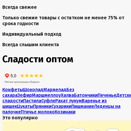
Всегда свежее
Только свежие товары с остатком не менее 75% от
срока годности
Индивидуальный подход
Всегда слышим клиента
Сладости оптом
Конфеты
Шоколад
Мармелад
Без
сахара
Зефир
Маршмеллоу
Халва
Батончики
Печенье
Детск
сладости
Пастила
Суфле
Рахат лукум
Варенье из
шишек
Цукаты
Пряники
Сухарики
Пишмание
Леденцы на
палочке
Птичье молоко
Козинаки
Это популярно