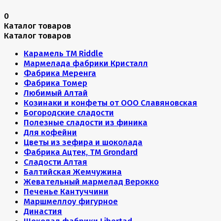
0
Каталог товаров
Каталог товаров
Карамель ТМ Riddle
Мармелада фабрики Кристалл
Фабрика Меренга
Фабрика Томер
Любимый Алтай
Козинаки и конфеты от ООО Славяновская
Богородские сладости
Полезные сладости из финика
Для кофейни
Цветы из зефира и шоколада
Фабрика Ацтек, ТМ Grondard
Сладости Алтая
Балтийская Жемчужина
Жевательный мармелад Верокко
Печенье Кантуччини
Маршмеллоу фигурное
Династия