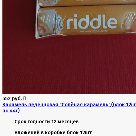
552 руб.
Карамель леденцовая "Солёная карамель",(блок 12ш
по 44г)
Срок годности
12 месяцев
Вложений в коробке
блок 12шт