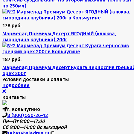
по 250мл)
178 руб.
Мармелад Премиум Десерт ЯГОДНЫЙ (клюква,
смородина,клубника) 200г
187 руб.
Мармелад Премиум Десерт Курага чернослив грецки
орех 200г
Условия доставки и оплаты
Подробнее
Контакты
г. Кольчугино
8 (800) 550-26-12
Пн—Пт 9:00—17:00
Сб 9:00—14:00
Вс выходной
zakaz@sladrus.ru