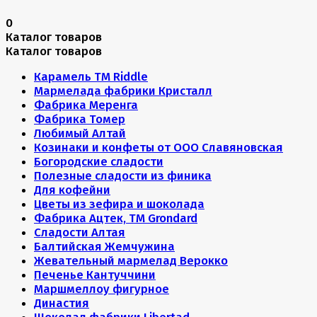
0
Каталог товаров
Каталог товаров
Карамель ТМ Riddle
Мармелада фабрики Кристалл
Фабрика Меренга
Фабрика Томер
Любимый Алтай
Козинаки и конфеты от ООО Славяновская
Богородские сладости
Полезные сладости из финика
Для кофейни
Цветы из зефира и шоколада
Фабрика Ацтек, ТМ Grondard
Сладости Алтая
Балтийская Жемчужина
Жевательный мармелад Верокко
Печенье Кантуччини
Маршмеллоу фигурное
Династия