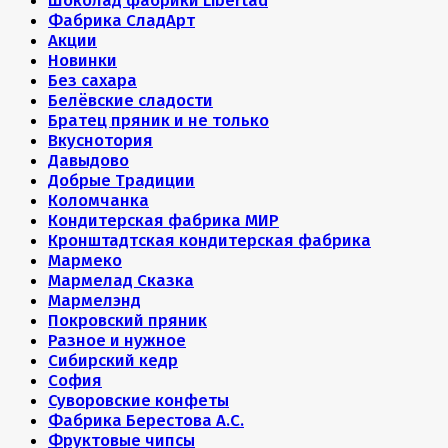
Шоколад фабрики Libertad
Фабрика СладАрт
Акции
Новинки
Без сахара
Белёвские сладости
Братец пряник и не только
Вкуснотория
Давыдово
Добрые Традиции
Коломчанка
Кондитерская фабрика МИР
Кронштадтская кондитерская фабрика
Мармеко
Мармелад Сказка
Мармелэнд
Покровский пряник
Разное и нужное
Сибирский кедр
София
Суворовские конфеты
Фабрика Берестова А.С.
Фруктовые чипсы