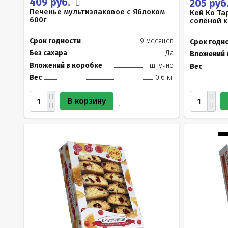
409 руб.
205 руб
Печенье мультизлаковое с Яблоком
Кей Ко Та
600г
солёной к
Срок годности
9 месяцев
Срок годн
Без сахара
Да
Вложений 
Вложений в коробке
штучно
Вес
Вес
0.6 кг
В корзину