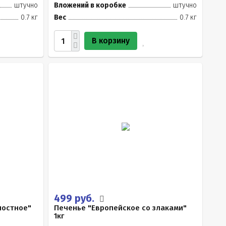
штучно
Вложений в коробке
штучно
0.7 кг
Вес
0.7 кг
В корзину
499 руб.
постное"
Печенье "Европейское со злаками"
1кг