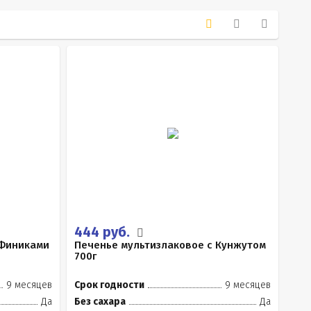
444 руб.
 Финиками
Печенье мультизлаковое с Кунжутом
700г
9 месяцев
Срок годности
9 месяцев
Да
Без сахара
Да