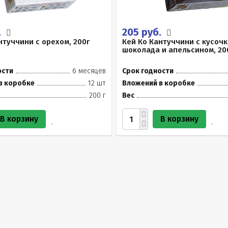
.
205 руб.
нтуччини с орехом, 200г
Кей Ко Кантуччини с кусоч
шоколада и апельсином, 20
ости
6 месяцев
Срок годности
в коробке
12 шт
Вложений в коробке
200 г
Вес
В корзину
В корзину