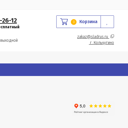
-26-12
Корзина
0
есплатный
zakaz@sladrus.ru 
 выходной
г.
 Кольчугино