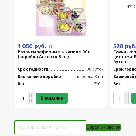
1 050 руб.
520 руб
Розочки зефирные в куполе 90г,
Сумка-ко
(коробка Ассорти 8шт)
цветами 1
бутоны
Срок годности
90 суток
Срок годн
Вложений в коробке
коробка 8 шт
Вложений 
Вес
720 г
Вес
В корзину
Обратный звонок