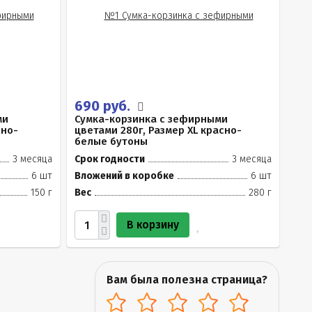
690 руб.
ми
Сумка-корзинка с зефирными
сно-
цветами 280г, Размер XL красно-
белые бутоны
3 месяца
Срок годности
3 месяца
6 шт
Вложений в коробке
6 шт
150 г
Вес
280 г
В корзину
Вам была полезна страница?