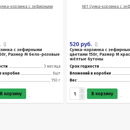
.
520 руб.
рзинка с зефирными
Сумка-корзинка с зефирны
50г, Размер М бело-розовые
цветами 150г, Размер М кра
жёлтые бутоны
ости
3 месяца
Срок годности
в коробке
6шт
Вложений в коробке
150 г
Вес
В корзину
В корзину