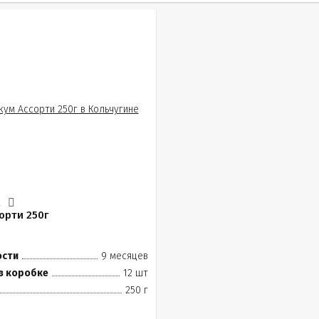
.
орти 250г
ости
9 месяцев
в коробке
12 шт
250 г