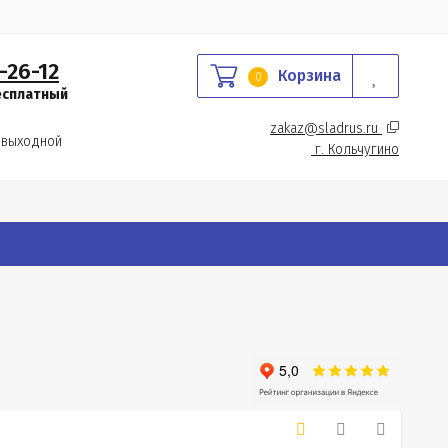
-26-12
Корзина
0
есплатный
zakaz@sladrus.ru 
 выходной
г.
 Кольчугино