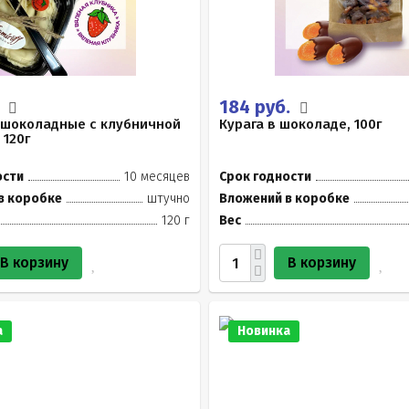
.
184 руб.
 шоколадные с клубничной
Курага в шоколаде, 100г
 120г
ости
10 месяцев
Срок годности
в коробке
штучно
Вложений в коробке
120 г
Вес
В корзину
В корзину
а
Новинка